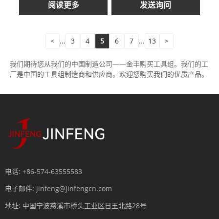
阅读更多
发送询问
<
...
3
4
5
6
7
...
13
>
我们期待您从我们的中国制造公司——金丰购买工具组。我们的工
厂是中国的工具组制造商和供应商。欢迎您购买我们的优质产品。
电话:
+86-574-63555583
电子邮件:
jinfeng@jinfengcn.com
地址:
中国宁波慈溪市桥头工业区日王北路28号